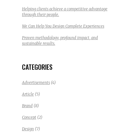
Helping clients achieve a competitive advantage
through their people.
We Can Help You Design Complete Experiences
Proven methodology, profound impact, and
sustainable results.
CATEGORIES
(4)
Advertisements
(5)
Article
(8)
Brand
(2)
Concept
(7)
Design