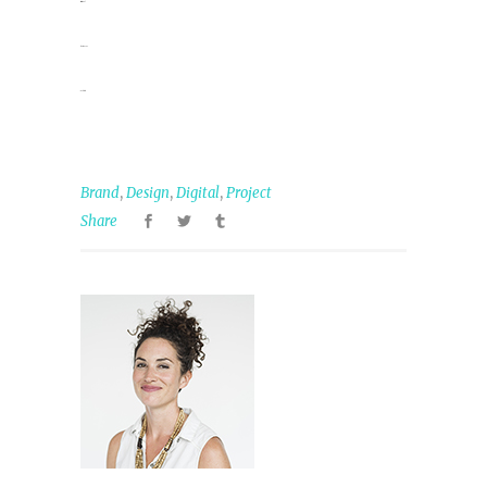
situs togel
slot gacor
jacktoto
,
,
,
Brand
Design
Digital
Project
Share