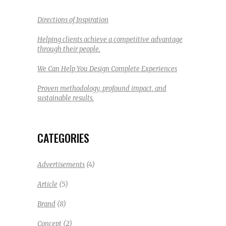
Directions of Inspiration
Helping clients achieve a competitive advantage
through their people.
We Can Help You Design Complete Experiences
Proven methodology, profound impact, and
sustainable results.
CATEGORIES
(4)
Advertisements
(5)
Article
(8)
Brand
(2)
Concept