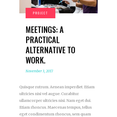
MEETINGS: A
PRACTICAL
ALTERNATIVE TO
WORK.
November 3, 2017
Quisque rutrum. Aenean imperdiet. Etiam
ultricies nisi vel augue. Curabitur
ullamcorper ultricies nisi. Nam eget dui.
Etiam rhoncus. Maecenas tempus, tellus
eget condimentum rhoncus, sem quam